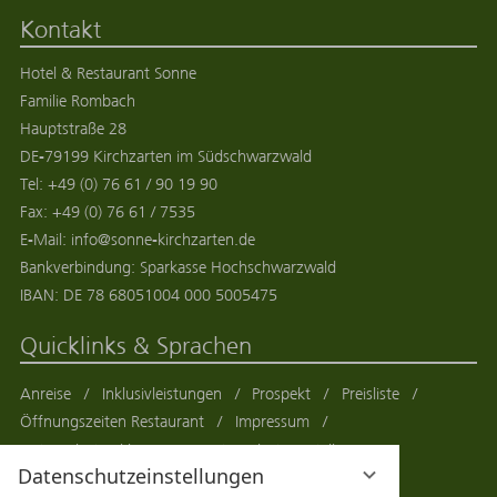
Kontakt
Hotel & Restaurant Sonne
Familie Rombach
Hauptstraße 28
DE
-
79199
Kirchzarten
im
Südschwarzwald
Tel:
+49 (0) 76 61 / 90 19 90
Fax:
+49 (0) 76 61 / 7535
E-Mail:
info@sonne-kirchzarten.de
Bankverbindung: Sparkasse Hochschwarzwald
IBAN: DE 78 68051004 000 5005475
Quicklinks & Sprachen
Anreise
Inklusivleistungen
Prospekt
Preisliste
Öffnungszeiten Restaurant
Impressum
Datenschutzerklärung
Datenschutzeinstellungen
Datenschutzeinstellungen
Sitemap
AGB