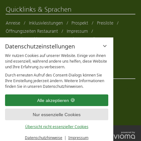
Quicklinks & Sprachen
Anreise
Inklusivleistungen
Prospekt
Preisliste
Öffnungszeiten Restaurant
Impressum
Datenschutzerklärung
Datenschutzeinstellungen
Datenschutzeinstellungen
Sitemap
AGB
Wir nutzen Cookies auf unserer Website. Einige von ihnen
Deutsch
English
sind essenziell, während andere uns helfen, diese Website
und Ihre Erfahrung zu verbessern.
Suche & Social Media
Durch erneuten Aufruf des Consent-Dialogs können Sie
Ihre Einstellung jederzeit ändern. Weitere Informationen
finden Sie in unseren Datenschutzhinweisen.
Suchbegriff
Suc
eingeben
Alle akzeptieren
Nur essenzielle Cookies
Übersicht nicht essenzieller Cookies
vi
Datenschutzhinweise
Impressum
G