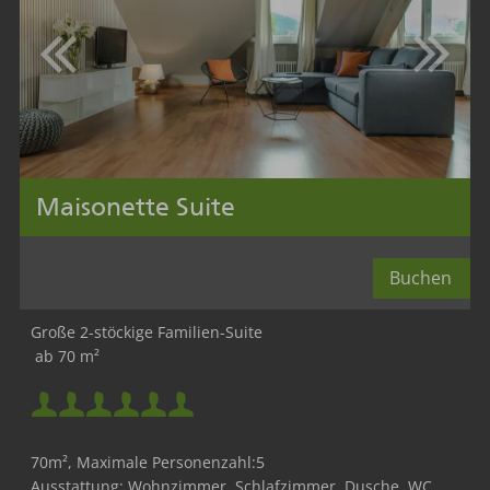
Maisonette Suite
Buchen
Mindestbelegung:
Große 2-stöckige Familien-Suite
ab 70 m²
Maximalbelegung:
Mindestbelegung:
70m², Maximale Personenzahl:5
Maximalbelegung:
Ausstattung: Wohnzimmer, Schlafzimmer, Dusche, WC,