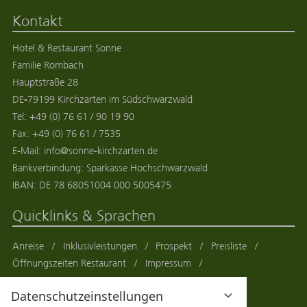
Kontakt
Hotel & Restaurant Sonne
Familie Rombach
Hauptstraße 28
DE
-
79199
Kirchzarten
im
Südschwarzwald
Tel:
+49 (0) 76 61 / 90 19 90
Fax:
+49 (0) 76 61 / 7535
E-Mail:
info@sonne-kirchzarten.de
Bankverbindung: Sparkasse Hochschwarzwald
IBAN: DE 78 68051004 000 5005475
Quicklinks & Sprachen
Anreise
Inklusivleistungen
Prospekt
Preisliste
Öffnungszeiten Restaurant
Impressum
Datenschutzerklärung
Datenschutzeinstellungen
Datenschutzeinstellungen
Sitemap
AGB